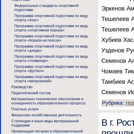
Федеральные стандарты спортивной
Эркенов Ами
подготовки
Программа спортивной подготовки по виду
Тешелеев Ал
спорта «бокс»
Программа спортивной подготовки по виду
Тешелеев А
спорта «спортивная борьба»
Программа спортивной подготовки по виду
Хубиев Хас
спорта «борьба на поясах»
Программа спортивной подготовки по виду
Узденов Рус
спорта «дзюдо»
Программа спортивной подготовки по виду
Семенов Али
спорта «тхэквондо»
Программа спортивной подготовки по виду
Чомаев Тиму
спорта «футбол»
Программа спортивной подготовки по виду
Тамбиев Аск
спорта «киокусинкай»
Руководство
Семенов Исс
Педагогический состав
Материально-техническое обеспечение и
Рубрика:
Но
оснащенность образовательного процесса
Платные услуги
Финансово-хозяйственная деятельность
В г. Ро
Стипендии и иные виды материальной
поддержки
прошли 
Организация питания в образовательной