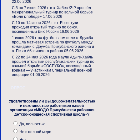
22.06.2026
С 5 по 7 июня 2026 г. в а. Хабез КЧР прошёл
межрегиональный турнир по вольной борьбе
«Воля к победе»
17.06.2026
С 10 по 14 июня 2026 г. в г. Ессентуки
проходил открытый турнир по боксу,
посвященный Дню России
16.06.2026
1 июня 2026 г. на футбольном поле с. Дружба
прошла матчевая встреча по футболу между
командами с. Дружба Прикубанского района и
а. Псыж Абазинского района
05.06.2026
С 22 по 24 мая 2026 года в ауле Адыге-Хабль
прошёл открытый республиканский турнир по
вольной борьбе «СОСРУКО», посвящённый
воинам — участникам Специальной военной
операции
01.06.2026
ОПРОС
Удовлетворены ли Вы доброжелательностью
и вежливостью работников нашей
организации «МКУДО Прикубанская районная
детско-юношеская спортивная школа»?
Да, полностью
Не в полной мере
Нет