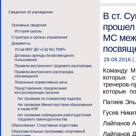
Сведения об учреждении
В ст. Су
прошел 
Основные сведения
История школы
МС межд
Структура и органы управления
Документы
посвяще
Устав МКУ ДО «СШ №1 ПМР»
Договоры аренды безвозмездного
28.09.2016 |
пользования
Правила внутреннего трудового распорядка
Команду М
Правила внутреннего распорядка
которых с
обучающихся
Локальные нормативные акты
тренеров-
Представления, предписания
которые по
контролирующих органов
Акт проверки по пожарному надзору
Патиев Эльб
Акт проверки Министерством образования
и науки КЧР
Гусев Никит
Акт проверки соблюдения работодателем
трудового законодательства
Лайпанов Ам
Образование. Спортивная подготовка
Образовательные программы спортивной
Лайпанов Да
подготовки