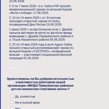
22.06.2026
С 5 по 7 июня 2026 г. в а. Хабез КЧР прошёл
межрегиональный турнир по вольной борьбе
«Воля к победе»
17.06.2026
С 10 по 14 июня 2026 г. в г. Ессентуки
проходил открытый турнир по боксу,
посвященный Дню России
16.06.2026
1 июня 2026 г. на футбольном поле с. Дружба
прошла матчевая встреча по футболу между
командами с. Дружба Прикубанского района и
а. Псыж Абазинского района
05.06.2026
С 22 по 24 мая 2026 года в ауле Адыге-Хабль
прошёл открытый республиканский турнир по
вольной борьбе «СОСРУКО», посвящённый
воинам — участникам Специальной военной
операции
01.06.2026
ОПРОС
Удовлетворены ли Вы доброжелательностью
и вежливостью работников нашей
организации «МКУДО Прикубанская районная
детско-юношеская спортивная школа»?
Да, полностью
Не в полной мере
Нет