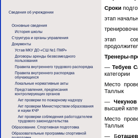
Сроки
подго
Сведения об учреждении
этап начальн
Основные сведения
тренировочны
История школы
Структура и органы управления
этап сов
Документы
продолжител
Устав МКУ ДО «СШ №1 ПМР»
Тренеры-пр
Договоры аренды безвозмездного
пользования
—
Тебуев С
Правила внутреннего трудового распорядка
категории
Правила внутреннего распорядка
обучающихся
Место прове
Локальные нормативные акты
Представления, предписания
Таллык
контролирующих органов
Акт проверки по пожарному надзору
—
Чекуно
Акт проверки Министерством образования
высшей кате
и науки КЧР
Акт проверки соблюдения работодателем
Место прове
трудового законодательства
Таллык
Образование. Спортивная подготовка
Образовательные программы спортивной
— Б
оташе
подготовки