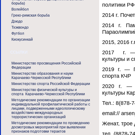
борьба)
политики РФ
Волейбол
2014 г. Поч
Греко-римская борьба
Дзюдо
2014 г. Па
Тхэквондо
Параолимпийс
Футбол
Киокусинкай
2015, 2016 г
2017 г. — 
ССЫЛКИ
культуры и с
Министерство просвещения Российской
Федерации
2019 г. — 
Министерство образования и науки
спорта КЧР
Карачаево-Черкесской Республики
Министерство спорта Российской Федерации
2020 г. — 
Министерство физической культуры и
культуры Ка
спорта Карачаево-Черкесской Республики
Методические рекомендации по организации
Тел.: 8(878-7
индивидуальной профилактической работы с
лицами, подверженными идеологическому
email:// ars
воздействию международных
террористических организаций
Женат, трое 
Методические рекомендации по проведению
досмотровых мероприятий при выявлении
признаков подготовки терактов
тел. (8878-74