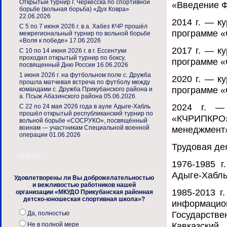
Открытый турнир г. Черкесска по спортивной
«Введение 
борьбе (вольная борьба) «Дух Ковра»
22.06.2026
2014 г. — 
С 5 по 7 июня 2026 г. в а. Хабез КЧР прошёл
программе 
межрегиональный турнир по вольной борьбе
«Воля к победе»
17.06.2026
2017 г. — 
С 10 по 14 июня 2026 г. в г. Ессентуки
проходил открытый турнир по боксу,
программе 
посвященный Дню России
16.06.2026
1 июня 2026 г. на футбольном поле с. Дружба
2020 г. — 
прошла матчевая встреча по футболу между
программе 
командами с. Дружба Прикубанского района и
а. Псыж Абазинского района
05.06.2026
2024 г. —
С 22 по 24 мая 2026 года в ауле Адыге-Хабль
прошёл открытый республиканский турнир по
«КЧРИПКРО
вольной борьбе «СОСРУКО», посвящённый
воинам — участникам Специальной военной
менеджмент
операции
01.06.2026
Трудовая де
ОПРОС
1976-1985 г
Адыге-Хабль
Удовлетворены ли Вы доброжелательностью
и вежливостью работников нашей
1985-2013 г
организации «МКУДО Прикубанская районная
детско-юношеская спортивная школа»?
информаци
Государств
Да, полностью
Кавказский
Не в полной мере