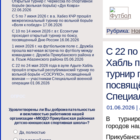
Открытый турнир г. Черкесска по спортивной
борьбе (вольная борьба) «Дух Ковра»
22.06.2026
С 5 по 7 июня 2026 г. в а. Хабез КЧР прошёл
межрегиональный турнир по вольной борьбе
«Воля к победе»
17.06.2026
Рубрика:
Но
С 10 по 14 июня 2026 г. в г. Ессентуки
проходил открытый турнир по боксу,
посвященный Дню России
16.06.2026
1 июня 2026 г. на футбольном поле с. Дружба
С 22 по
прошла матчевая встреча по футболу между
командами с. Дружба Прикубанского района и
Хабль п
а. Псыж Абазинского района
05.06.2026
С 22 по 24 мая 2026 года в ауле Адыге-Хабль
прошёл открытый республиканский турнир по
турнир 
вольной борьбе «СОСРУКО», посвящённый
воинам — участникам Специальной военной
посвящ
операции
01.06.2026
Специа
ОПРОС
01.06.2026 |
Удовлетворены ли Вы доброжелательностью
и вежливостью работников нашей
В турнире
организации «МКУДО Прикубанская районная
детско-юношеская спортивная школа»?
городов на
Да, полностью
Прикубанс