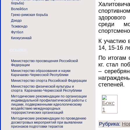
Халитович
борьба)
Волейбол
спортивно
Греко-римская борьба
здорового
Дзюдо
среди мо
Тхэквондо
спортсмено
Футбол
Киокусинкай
К участию 
14, 15-16 ле
ССЫЛКИ
По итогам 
Министерство просвещения Российской
кг. стал по
Федерации
– серебря
Министерство образования и науки
Карачаево-Черкесской Республики
награжден
Министерство спорта Российской Федерации
степеней.
Министерство физической культуры и
спорта Карачаево-Черкесской Республики
Методические рекомендации по организации
индивидуальной профилактической работы с
лицами, подверженными идеологическому
воздействию международных
террористических организаций
Методические рекомендации по проведению
досмотровых мероприятий при выявлении
Рубрика:
Но
признаков подготовки терактов