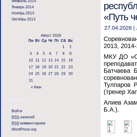
Февраль 2014
республ
Январь 2014
Ноябрь 2013
«Путь 
Октябрь 2013
27.04.2026 |
Август 2026
Соревнова
Пн
Вт
Ср
Чт
Пт
Сб
Вс
2013, 2014-
1
2
3
4
5
6
7
8
9
МКУ ДО «С
10
11
12
13
14
15
16
преподават
17
18
19
20
21
22
23
Батчаева Б
24
25
26
27
28
29
30
соревнова
31
Тулпаров Р
« Июн
(тренер Ха
МЕТА
Алиев Азам
Б.А.).
Войти
RSS
записей
RSS
комментариев
WordPress.org