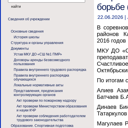
борьбе 
22.06.2026 |
Сведения об учреждении
В соревнов
Основные сведения
районов К
История школы
2016 годов
Структура и органы управления
Документы
МКУ ДО «С
Устав МКУ ДО «СШ №1 ПМР»
преподав
Договоры аренды безвозмездного
Счастлив
пользования
Октябрьски
Правила внутреннего трудового распорядка
Правила внутреннего распорядка
По итогам 
обучающихся
Локальные нормативные акты
Алиев Азам
Представления, предписания
контролирующих органов
Батчаев Б.А
Акт проверки по пожарному надзору
Динаев Бин
Акт проверки Министерством образования
и науки КЧР
Татаркулов
Акт проверки соблюдения работодателем
трудового законодательства
Магулаев Р
Образование. Спортивная подготовка