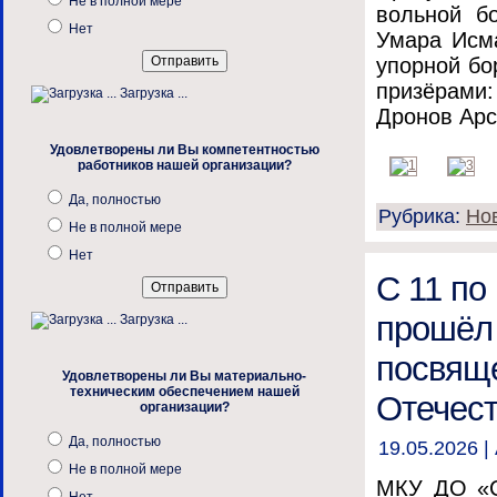
Не в полной мере
вольной б
Нет
Умара Исм
упорной бо
призёрами:
Загрузка ...
Дронов Арсе
Удовлетворены ли Вы компетентностью
работников нашей организации?
Да, полностью
Рубрика:
Но
Не в полной мере
Нет
С 11 по
прошёл 
Загрузка ...
посвящ
Удовлетворены ли Вы материально-
техническим обеспечением нашей
Отечест
организации?
Да, полностью
19.05.2026 |
Не в полной мере
МКУ ДО «С