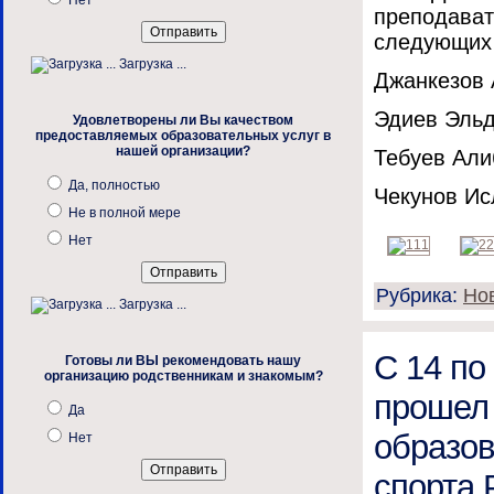
Нет
преподават
следующих 
Загрузка ...
Джанкезов А
Эдиев Эльда
Удовлетворены ли Вы качеством
предоставляемых образовательных услуг в
нашей организации?
Тебуев Алиб
Да, полностью
Чекунов Исл
Не в полной мере
Нет
Рубрика:
Но
Загрузка ...
С 14 по 
Готовы ли ВЫ рекомендовать нашу
организацию родственникам и знакомым?
прошел 
Да
образов
Нет
спорта 