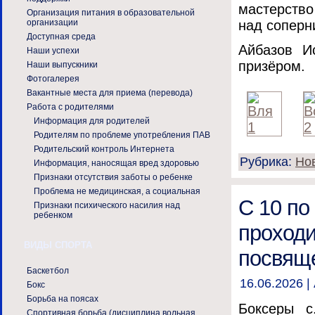
мастерство
Организация питания в образовательной
над соперни
организации
Доступная среда
Айбазов И
Наши успехи
призёром.
Наши выпускники
Фотогалерея
Вакантные места для приема (перевода)
Работа с родителями
Информация для родителей
Родителям по проблеме употребления ПАВ
Родительский контроль Интернета
Рубрика:
Но
Информация, наносящая вред здоровью
Признаки отсутствия заботы о ребенке
Проблема не медицинская, а социальная
С 10 по 
Признаки психического насилия над
ребенком
проходи
ВИДЫ СПОРТА
посвящ
Баскетбол
16.06.2026 |
Бокс
Борьба на поясах
Боксеры с
Спортивная борьба (дисциплина вольная