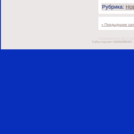
Рубрика:
Но
« Предыдущие зап
ComputerCom.RU © 2
Сайты под ключ 8(928)3996301