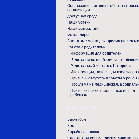
Организация питания в образовательн
организации
Доступная среда
Наши успехи
Наши выпускники
Фотогалерея
Вакантные места для приема (перевода
Работа с родителями
Информация для родителей
Родителям по проблеме употреблени
Родительский контроль Интернета
Информация, наносящая вред здоро
Признаки отсутствия заботы о ребенк
Проблема не медицинская, а социаль
Признаки психического насилия над
ребенком
ВИДЫ СПОРТА
Баскетбол
Бокс
Борьба на поясах
Спортивная борьба (дисциплина вольн