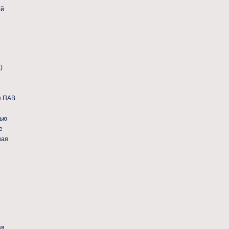
ой
)
я ПАВ
вью
е
ная
ая