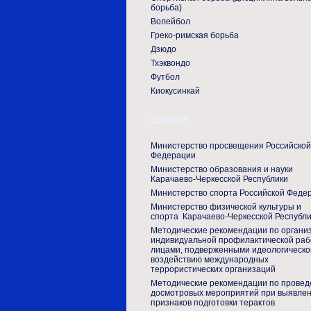
борьба)
Волейбол
Греко-римская борьба
Дзюдо
Тхэквондо
Футбол
Киокусинкай
ССЫЛКИ
Министерство просвещения Российской
Федерации
Министерство образования и науки
Карачаево-Черкесской Республики
Министерство спорта Российской Феде
Министерство физической культуры и
спорта Карачаево-Черкесской Республ
Методические рекомендации по органи
индивидуальной профилактической раб
лицами, подверженными идеологическо
воздействию международных
террористических организаций
Методические рекомендации по прове
досмотровых мероприятий при выявле
признаков подготовки терактов