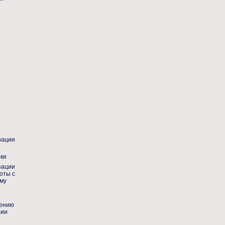
рации
ики
зации
оты с
му
дению
нии