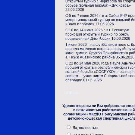
Открытый турнир г. Черкесска по спорт
борьбе (вольная борьба) «Дух Ковра»
22.06.2026
С 5 по 7 июня 2026 г. в а. Хабез КЧР пр
межрегиональный турнир по вольной б
«Воля к победе»
17.06.2026
С 10 по 14 июня 2026 г. в г. Ессентуки
проходил открытый турнир по боксу,
посвященный Дню России
16.06.2026
1 июня 2026 г. на футбольном поле с. Д
прошла матчевая встреча по футболу 
командами с. Дружба Прикубанского ра
а. Псыж Абазинского района
05.06.2026
С 22 по 24 мая 2026 года в ауле Адыге-
прошёл открытый республиканский тур
вольной борьбе «СОСРУКО», посвящё
воинам — участникам Специальной вое
операции
01.06.2026
ОПРОС
Удовлетворены ли Вы доброжелательн
и вежливостью работников нашей
организации «МКУДО Прикубанская рай
детско-юношеская спортивная школ
Да, полностью