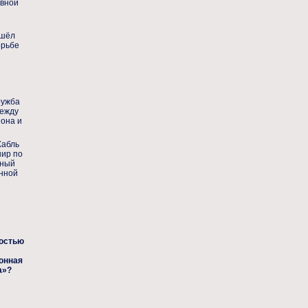
ивной
ошёл
орьбе
ружба
между
йона и
Хабль
нир по
нный
нной
остью
онная
а»?