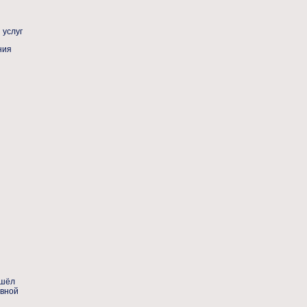
 услуг
ошёл
ивной