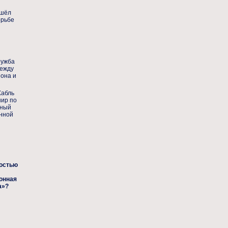
ошёл
орьбе
ружба
между
йона и
Хабль
нир по
нный
нной
остью
онная
а»?