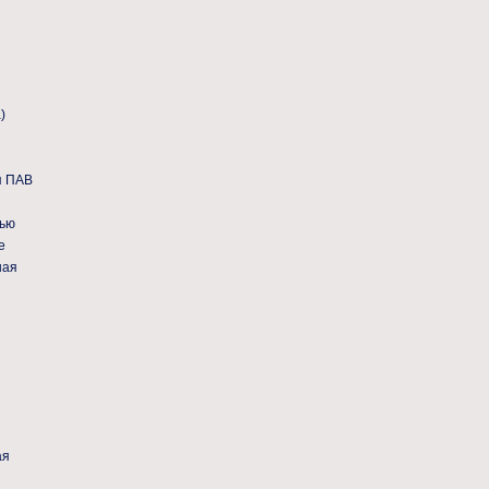
)
я ПАВ
вью
е
ная
ая