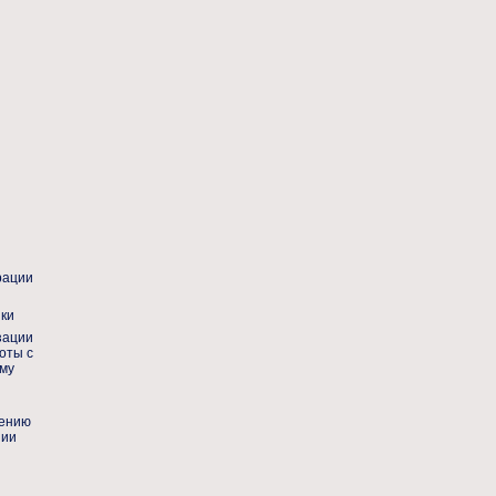
рации
ики
зации
оты с
му
дению
нии