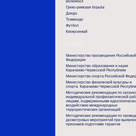
Волейбол
Греко-римская борьба
Дзюдо
Тхэквондо
Футбол
Киокусинкай
ССЫЛКИ
Министерство просвещения Российской
Федерации
Министерство образования и науки
Карачаево-Черкесской Республики
Министерство спорта Российской Феде
Министерство физической культуры и
спорта Карачаево-Черкесской Республ
Методические рекомендации по органи
индивидуальной профилактической раб
лицами, подверженными идеологическо
воздействию международных
террористических организаций
Методические рекомендации по прове
досмотровых мероприятий при выявле
признаков подготовки терактов